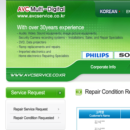
김석**
김상**