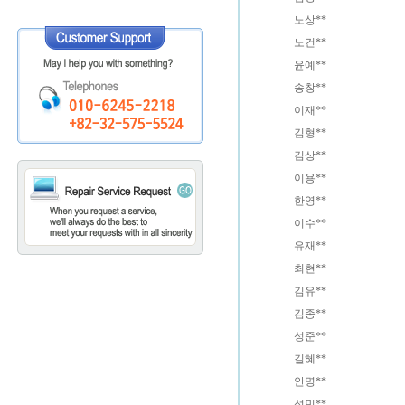
노상**
노건**
윤예**
송창**
이재**
김형**
김상**
이용**
한영**
이수**
유재**
최현**
김유**
김종**
성준**
길혜**
안명**
성민**